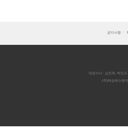
공지사항
ㅣ
대표이사 : 심진욱, 박인규 |
(주)태성에스엔이 